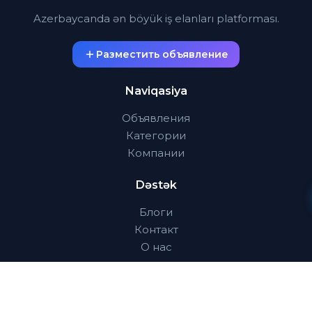
Azerbaycanda ən böyük iş elanları platforması.
Разместить объявление
Naviqasiya
Объявления
Категории
Компании
Dəstək
Блоги
Контакт
О нас
Əlaqə
info@easyjob.az