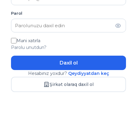
Parol
Məni xatırla
Parolu unutdun?
Daxil ol
Hesabınız yoxdur?
Qeydiyyatdan keç
Şirkət olaraq daxil ol