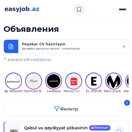
Объявления
Peşəkar CV hazırlayın
İşə qəbul şansınızı artırın · cvhazirla.az
7 вакансий найдено
By Telecom
Fairmont Baku
Leobank
Miniso Co LLC
EL-VİSİON
Mars academy
!
Фильтр
Qəbul və qeydiyyat şöbəsinin müdiri ( FO menece
Premium