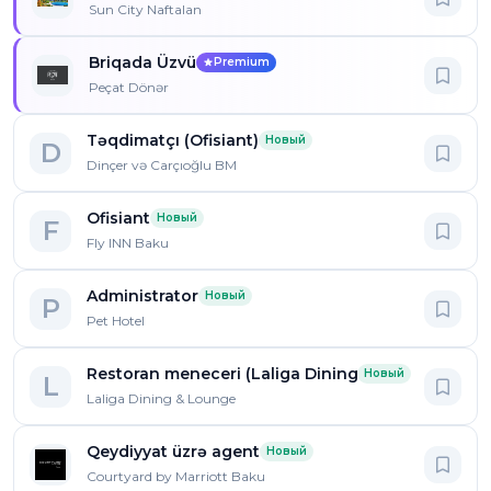
Sun City Naftalan
Briqada Üzvü
Premium
Peçat Dönər
Təqdimatçı (Ofisiant)
Новый
D
Dinçer və Carçıoğlu BM
Ofisiant
Новый
F
Fly INN Baku
Administrator
Новый
P
Pet Hotel
Restoran meneceri (Laliga Dining & Lounge Əhmədli
Новый
L
Laliga Dining & Lounge
Qeydiyyat üzrə agent
Новый
Courtyard by Marriott Baku