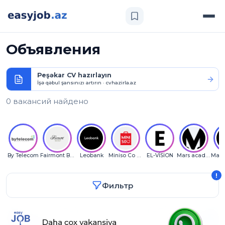
Объявления
Peşəkar CV hazırlayın
İşə qəbul şansınızı artırın · cvhazirla.az
0 вакансий найдено
By Telecom
Fairmont Baku
Leobank
Miniso Co LLC
EL-VİSİON
Mars academy
!
Фильтр