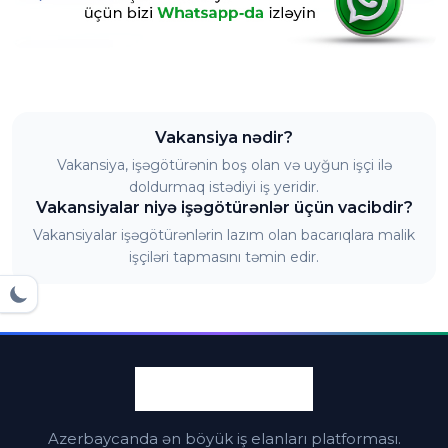
Vakansiya nədir?
Vakansiya, işəgötürənin boş olan və uyğun işçi ilə
doldurmaq istədiyi iş yeridir.
Vakansiyalar niyə işəgötürənlər üçün vacibdir?
Vakansiyalar işəgötürənlərin lazım olan bacarıqlara malik
işçiləri tapmasını təmin edir.
Azerbaycanda ən böyük iş elanları platforması.