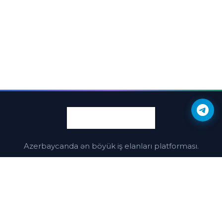
Azerbaycanda ən böyük iş elanları platforması.
Разместить объявление
Naviqasiya
Объявления