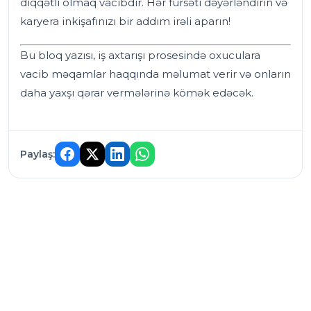
diqqətli olmaq vacibdir. Hər fürsəti dəyərləndirin və
karyera inkişafınızı bir addım irəli aparın!
Bu bloq yazısı, iş axtarışı prosesində oxuculara
vacib məqamlar haqqında məlumat verir və onların
daha yaxşı qərar vermələrinə kömək edəcək.
Paylaş: