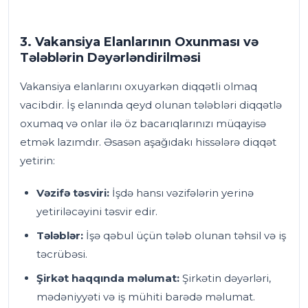
3. Vakansiya Elanlarının Oxunması və
Tələblərin Dəyərləndirilməsi
Vakansiya elanlarını oxuyarkən diqqətli olmaq
vacibdir. İş elanında qeyd olunan tələbləri diqqətlə
oxumaq və onlar ilə öz bacarıqlarınızı müqayisə
etmək lazımdır. Əsasən aşağıdakı hissələrə diqqət
yetirin:
Vəzifə təsviri:
İşdə hansı vəzifələrin yerinə
yetiriləcəyini təsvir edir.
Tələblər:
İşə qəbul üçün tələb olunan təhsil və iş
təcrübəsi.
Şirkət haqqında məlumat:
Şirkətin dəyərləri,
mədəniyyəti və iş mühiti barədə məlumat.