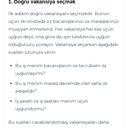
1. Doğru vakansiya seçmək
İlk addım doğru vakansiyanı seçməkdir. Bunun
üçün ilk növbədə öz bacarıqlarınızı və maraqlarınızı
müəyyən etməlisiniz. Hər vakansiya hər kəs üçün
uyğun deyil, ona görə də, işin tələblərinə uyğun
olduğunuzu yoxlayın. Vakansiya seçərkən aşağıdakı
sualları özünüzə verin:
Bu iş mənim bacarıqlarım və təcrübəm ilə
uyğunlaşırmı?
Bu iş mənim maraq dairəmdə olan sahə ilə
əlaqəlidir?
İş şəraiti və iş saatları mənim üçün
uyğundurmu?
Bu sualları cavablandırmaq, vakansiyaları daha