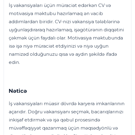
İş vakansiyaları üçün müraciət edərkən CV və
motivasiya məktubu hazırlamaq ən vacib
addımlardan biridir. CV-nizi vakansiya tələblərinə
uyğunlaşdıraraq hazırlamaq, işəgötürənin diqqətini
çəkmək üçün faydalı olar. Motivasiya məktubunda
isə işə niyə müraciət etdiyinizi və niyə uyğun
namizəd olduğunuzu qısa və aydın şəkildə ifadə
edin.
Nəticə
İş vakansiyaları müasir dövrdə karyera imkanlarının
açarıdır. Doğru vakansiyanı seçmək, bacarıqlarınızı
inkişaf etdirmək və işə qəbul prosesində
müvəffəqiyyət qazanmaq üçün məqsədyönlü və