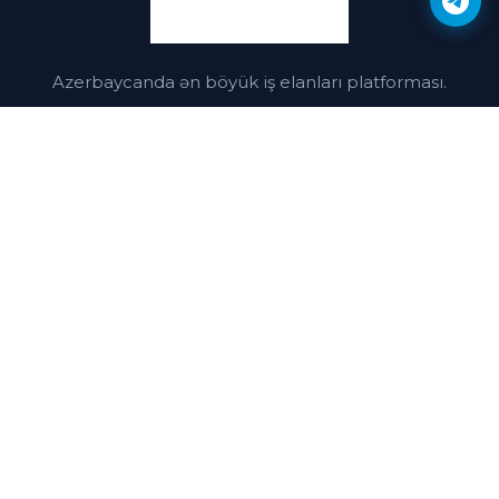
Azerbaycanda ən böyük iş elanları platforması.
Vakansiya yerləşdir
Naviqasiya
Vakansiyalar
Kateqoriyalar
Şirkətlər
Dəstək
Bloqlar
Əlaqə
Haqqımızda və Qaydalar
Əlaqə