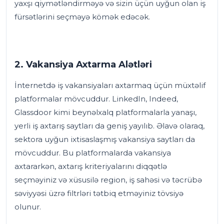
yaxşı qiymətləndirməyə və sizin üçün uyğun olan iş
fürsətlərini seçməyə kömək edəcək.
2. Vakansiya Axtarma Alətləri
İnternetdə iş vakansiyaları axtarmaq üçün müxtəlif
platformalar mövcuddur. LinkedIn, Indeed,
Glassdoor kimi beynəlxalq platformalarla yanaşı,
yerli iş axtarış saytları da geniş yayılıb. Əlavə olaraq,
sektora uyğun ixtisaslaşmış vakansiya saytları da
mövcuddur. Bu platformalarda vakansiya
axtararkən, axtarış kriteriyalarını diqqətlə
seçməyiniz və xüsusilə region, iş sahəsi və təcrübə
səviyyəsi üzrə filtrləri tətbiq etməyiniz tövsiyə
olunur.