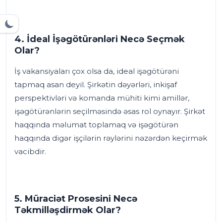
4. İdeal İşəgötürənləri Necə Seçmək
Olar?
İş vakansiyaları çox olsa da, ideal işəgötürəni
tapmaq asan deyil. Şirkətin dəyərləri, inkişaf
perspektivləri və komanda mühiti kimi amillər,
işəgötürənlərin seçilməsində əsas rol oynayır. Şirkət
haqqında məlumat toplamaq və işəgötürən
haqqında digər işçilərin rəylərini nəzərdən keçirmək
vacibdir.
5. Müraciət Prosesini Necə
Təkmilləşdirmək Olar?