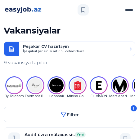
Vakansiyalar
Peşəkar CV hazırlayın
İşə qəbul şansınızı artırın · cvhazirla.az
9 vakansiya tapıldı
By Telecom
Fairmont Baku
Leobank
Miniso Co LLC
EL-VİSİON
Mars academy
!
Filter
Audit üzrə mütəxəssis
Yeni
1