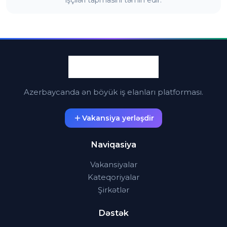
işçiləri tapmasını təmin edir.
Azerbaycanda ən böyük iş elanları platforması.
Vakansiya yerləşdir
Naviqasiya
Vakansiyalar
Kateqoriyalar
Şirkətlər
Dəstək