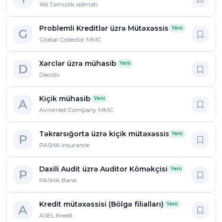
166 Təmizlik xidməti
Problemli Kreditlər üzrə Mütəxəssis
Yeni
G
Global Collector MMC
Xərclər üzrə mühasib
Yeni
D
Decoliv
Kiçik mühasib
Yeni
A
Avromed Company MMC
Təkrarsığorta üzrə kiçik mütəxəssis/assistent
Yeni
P
PASHA Insurance
Daxili Audit üzrə Auditor Köməkçisi
Yeni
P
PASHA Bank
Kredit mütəxəssisi (Bölgə filialları)
Yeni
A
ASEL Kredit