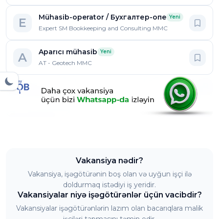
Mühasib-operator / Бухгалтер-оператор
Yeni
E
Expert SM Bookkeeping and Consulting MMC
Aparıcı mühasib
Yeni
A
AT - Geotech MMC
Vakansiya nədir?
Vakansiya, işəgötürənin boş olan və uyğun işçi ilə
doldurmaq istədiyi iş yeridir.
Vakansiyalar niyə işəgötürənlər üçün vacibdir?
Vakansiyalar işəgötürənlərin lazım olan bacarıqlara malik