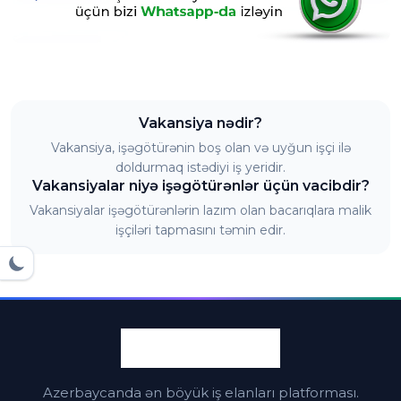
Vakansiya nədir?
Vakansiya, işəgötürənin boş olan və uyğun işçi ilə
doldurmaq istədiyi iş yeridir.
Vakansiyalar niyə işəgötürənlər üçün vacibdir?
Vakansiyalar işəgötürənlərin lazım olan bacarıqlara malik
işçiləri tapmasını təmin edir.
Azerbaycanda ən böyük iş elanları platforması.