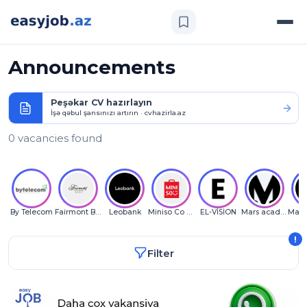
Announcements
Peşəkar CV hazırlayın
İşə qəbul şansınızı artırın · cvhazirla.az
0 vacancies found
By Telecom
Fairmont Baku
Leobank
Miniso Co LLC
EL-VİSİON
Mars academy
!
Filter