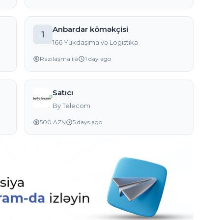
Anbardar köməkçisi
1
166 Yükdaşıma və Logistika
Razılaşma ilə
1 day ago
Satıcı
By Telecom
500 AZN
5 days ago