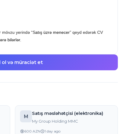
r mövzu yerində “
S
atış üzrə menecer
” qeyd edərək CV
rə bilərlər.
l ol və müraciət et
Satış məsləhətçisi (elektronika)
M
My Group Holding MMC
600 AZN
1 day ago