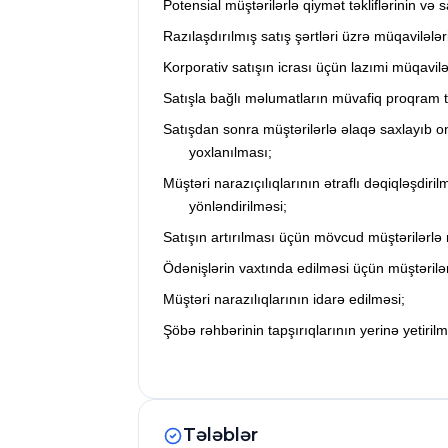
Potensial müştərilərlə qiymət təkliflərinin və s
Razılaşdırılmış satış şərtləri üzrə müqavilələ
Korporativ satışın icrası üçün lazımi müqavi
Satışla bağlı məlumatların müvafiq proqram 
Satışdan sonra müştərilərlə əlaqə saxlayıb o
yoxlanılması;
Müştəri narazıçılıqlarının ətraflı dəqiqləşdir
yönləndirilməsi;
Satışın artırılması üçün mövcud müştərilərlə 
Ödənişlərin vaxtında edilməsi üçün müştərilər
Müştəri narazılıqlarının idarə edilməsi;
Şöbə rəhbərinin tapşırıqlarının yerinə yetirilm
Tələblər