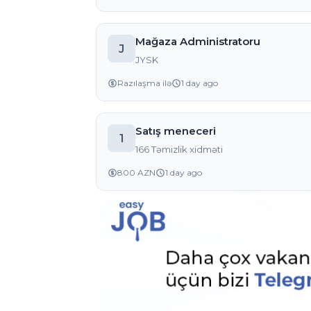
Mağaza Administratoru
J
JYSK
Razılaşma ilə
1 day ago
Satış meneceri
1
166 Təmizlik xidməti
800 AZN
1 day ago