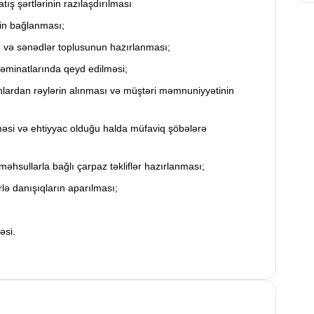
atış şərtlərinin razılaşdırılması
rin bağlanması;
lə və sənədlər toplusunun hazırlanması;
təminatlarında qeyd edilməsi;
nlardan rəylərin alınması və müştəri məmnuniyyətinin
ilməsi və ehtiyyac olduğu halda müfaviq şöbələrə
məhsullarla bağlı çarpaz təkliflər hazırlanması;
lə danışıqların aparılması;
əsi.