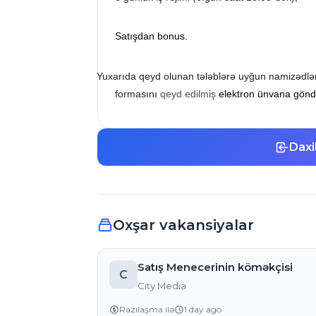
Satışdan bonus.
Yuxarıda qeyd olunan tələblərə uyğun namizədlə
formasını
qeyd edilmiş
elektron ünvana göndə
Daxi
Oxşar vakansiyalar
Satış Menecerinin köməkçisi
C
City Media
Razılaşma ilə
1 day ago