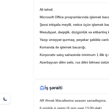
Ali təhsil;
Microsoft Office proqramlarında işləmək baca
Şəxsi inkişafa meyilli, nəticə üçün işləmək ba
Məsuliyyət, dəqiqlik, düzgünlük və etibarlılıq
Yaxşı ünsiyyət qurmaq, peşəkar şəkildə canl
Komanda ilə işləmək bacarığı;
Korporativ satış sahəsində minimum 1 illik iş
Azərbaycan dilini səlis, rus dilini bilməsi üstü
İş şəraiti
AR Əmək Məcəlləsinə əsasən sənədləşmə,
6 günlük iş rejimi (6.gün saat 13:00-dək),