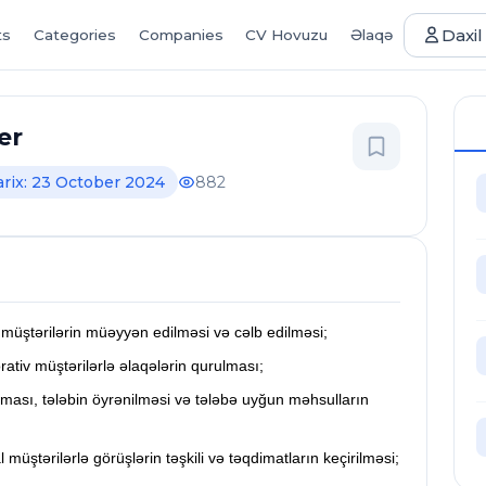
Daxil
ts
Categories
Companies
CV Hovuzu
Əlaqə
er
arix: 23 October 2024
882
 müştərilərin müəyyən edilməsi və cəlb edilməsi;
ativ müştərilərlə əlaqələrin qurulması;
lması, tələbin öyrənilməsi və tələbə uyğun məhsulların
üştərilərlə görüşlərin təşkili və təqdimatların keçirilməsi;