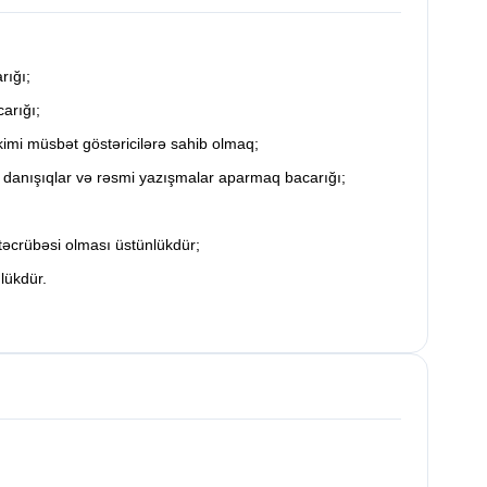
rığı;
carığı;
 kimi müsbət göstəricilərə sahib olmaq;
ı danışıqlar və rəsmi yazışmalar aparmaq bacarığı;
 təcrübəsi olması üstünlükdür;
nlükdür.