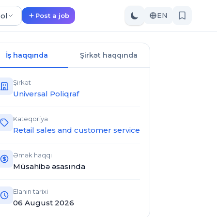
 ol
EN
Post a job
İş haqqında
Şirkət haqqında
Şirkət
Universal Poliqraf
Kateqoriya
Retail sales and customer service
Əmək haqqı
Müsahibə əsasında
Elanın tarixi
06 August 2026