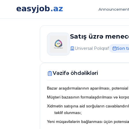
Announcemen
Satış üzrə menec
Universal Poliqraf
Son t
Vəzifə öhdəlikləri
Bazar araşdırmalarının aparılması, potensial
Müştəri bazasının formalaşdırılması və korpor
Xidmətin satışına aid sorğuların cavablandırı
təklif olunması;
Yeni müqavilələrin bağlanması üçün potensial m